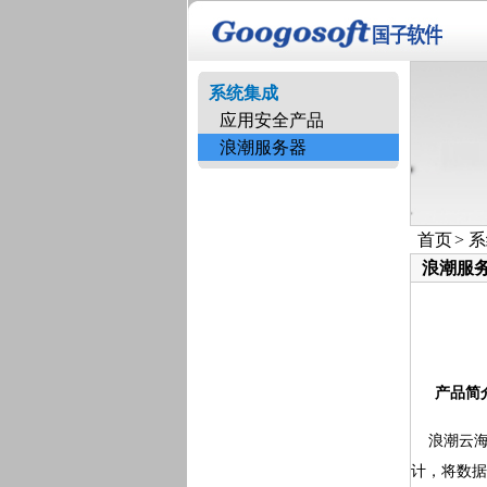
系统集成
应用安全产品
浪潮服务器
首页
>
系
浪潮服
产品简
浪潮云海
计，将数据